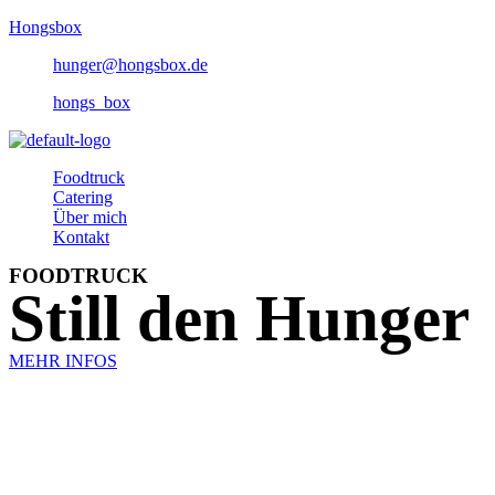
Zum
Hongsbox
Inhalt
hunger@hongsbox.de
springen
hongs_box
Menu
Foodtruck
Catering
Über mich
Kontakt
FOODTRUCK
Still den Hunger
MEHR INFOS